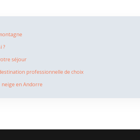
e montagne
i ?
votre séjour
destination professionnelle de choix
e neige en Andorre