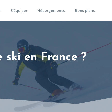
r
S’équiper
Hébergements
Bons plans
e ski en France ?